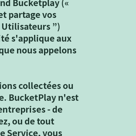
and Bucketplay («
 et partage vos
Utilisateurs ”)
ité s'applique aux
 que nous appelons
ions collectées ou
ce. BucketPlay n'est
entreprises - de
ez, ou de tout
le Service, vous