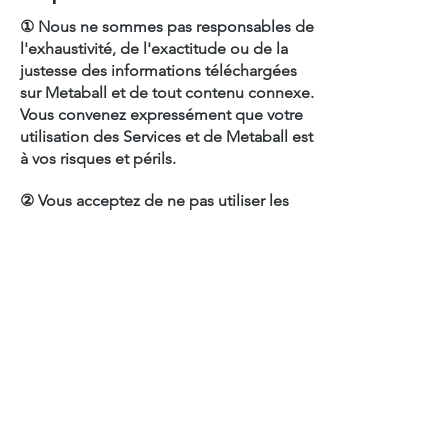
① Nous ne sommes pas responsables de
l'exhaustivité, de l'exactitude ou de la
justesse des informations téléchargées
sur Metaball et de tout contenu connexe.
Vous convenez expressément que votre
utilisation des Services et de Metaball est
à vos risques et périls.
② Vous acceptez de ne pas utiliser les
Services, Metaball et le Contenu connexe
à des fins de revente, et nous n'avons
aucune responsabilité envers vous, que
ce soit dans le cadre d'un contrat, d'un
délit (y compris la négligence), d'une
violation d'une obligation légale ou autre,
découlant de ou en relation avec les
présentes Conditions (y compris, mais
sans s'y limiter, l'utilisation ou
l'impossibilité d'utiliser les Services,
Metaball ou tout autre site Web ou